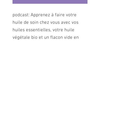
podcast: Apprenez à faire votre
huile de soin chez vous avec vos
huiles essentielles, votre huile
végétale bio et un flacon vide en
verre teinte, un peu de vitamine E
pour améliorer la conservation et le
tour est joué ! Appliquez le pour
hydrater, vous relaxer, vous stimuler
en fonction des huiles que vous
utilisez. (50 min en français, 4 nov
2021).