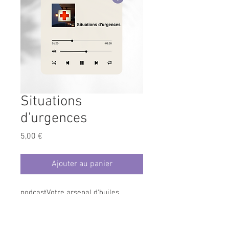
Situations
d'urgences
Prix
5,00 €
Ajouter au panier
podcastVotre arsenal d'huiles
essentielles à n’utiliser qu’en cas de
grandes urgences ! (Langue :